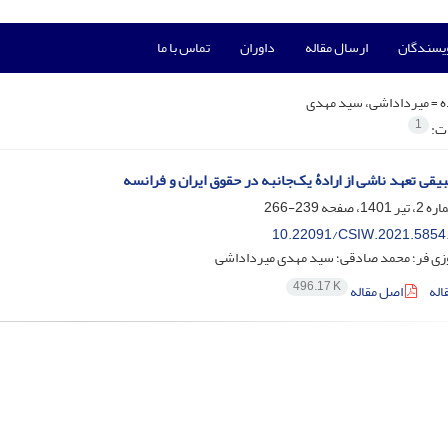
ویسندگان
ارسال مقاله
داوران
تماس با ما
ه =
میرداداشی، سید مهدی
1
ات:
یقی تعهد ناشی از ارادۀ یک‌جانبه در حقوق ایران و فرانسه
239-266
10.22091/CSIW.2021.5854
زی فر؛ محمد صادقی؛ سید مهدی میرداداشی
496.17 K
اله
اصل مقاله