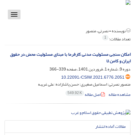
Toggle
vigation
نویسنده =
نصرتی، منصور
1
تعداد مقالات:
امکان سنجی مسئولیت مدنی کارفرما با مبنای مسئولیت محض در حقوق
ایران و کامن لا
دوره 9، شماره 1، فروردین 1401، صفحه
339-366
10.22091/CSIW.2021.6776.2051
منصور نصرتی؛ اسماعیل صغیری؛ حسن پاشازاده؛ علی غریبه
549.92 K
مشاهده مقاله
اصل مقاله
مقالات آماده انتشار