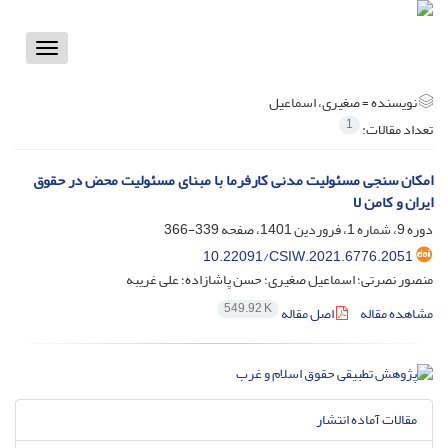
Toggle
vigation
نویسنده =
صغیری، اسماعیل
1
تعداد مقالات:
امکان سنجی مسئولیت مدنی کارفرما با مبنای مسئولیت محض در حقوق
ایران و کامن لا
دوره 9، شماره 1، فروردین 1401، صفحه
339-366
10.22091/CSIW.2021.6776.2051
منصور نصرتی؛ اسماعیل صغیری؛ حسن پاشازاده؛ علی غریبه
549.92 K
مشاهده مقاله
اصل مقاله
مقالات آماده انتشار