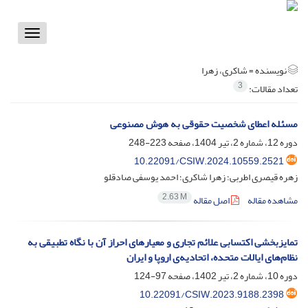
Toggle
vigation
نویسنده =
شاکری، زهرا
3
تعداد مقالات:
مسئله اعطای شخصیت حقوقی به هوش مصنوعی
دوره 12، شماره 2، تیر 1404، صفحه
223-248
10.22091/CSIW.2024.10559.2521
زهره قیصری اطربی؛ زهرا شاکری؛ احمد یوسفی صادقلو
2.63 M
مشاهده مقاله
اصل مقاله
تمایزبخشی اکتسابی علائم تجاری و معیارهای احراز آن با نگاه تطبیقی به
نظام‌های ایالات متحده، اتحادیه‌ی اروپا و ایران
دوره 10، شماره 2، تیر 1402، صفحه
97-124
10.22091/CSIW.2023.9188.2398