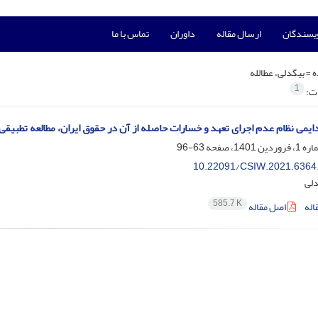
ویسندگان
ارسال مقاله
داوران
تماس با ما
ه =
بیگدلی، عطالله
1
ات:
ادایمی نظام عدم اجرای تعهد و خسارات حاصله از آن در حقوق ایران، مطالعه تطبیقی
63-96
10.22091/CSIW.2021.6364
دلی
585.7 K
اله
اصل مقاله