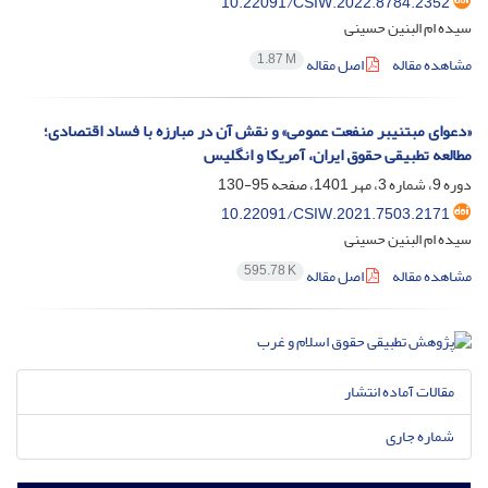
10.22091/CSIW.2022.8784.2352
سیده ام البنین حسینی
1.87 M
مشاهده مقاله
اصل مقاله
«دعوای مبتنی‏بر منفعت عمومی» و نقش آن در مبارزه با فساد اقتصادی؛
مطالعه تطبیقی حقوق ایران، آمریکا و انگلیس
دوره 9، شماره 3، مهر 1401، صفحه
95-130
10.22091/CSIW.2021.7503.2171
سیده ام البنین حسینی
595.78 K
مشاهده مقاله
اصل مقاله
مقالات آماده انتشار
شماره جاری