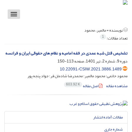
Toggle
vigation
نویسنده =
مالمیر، محمود
1
تعداد مقالات:
تشخیص قتل شبه عمدی در فقه امامیه و نظام های حقوقی ایران و فرانسه
دوره 9، شماره 2، تیر 1401، صفحه
113-150
10.22091/CSIW.2021.3886.1489
محمود حاتمی؛ محمود مالمیر؛ محمدرضا شادمان فر؛ جواد پنجه پور
603.92 K
مشاهده مقاله
اصل مقاله
مقالات آماده انتشار
شماره جاری