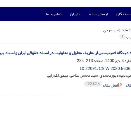
ویسندگان
ارسال مقاله
داوران
تماس با ما
ه =
لک زایی، مهدی
1
ات:
 دیدگاه فمینیستی از تعاریف معلول و معلولیت در اسناد حقوقی ایران و اسناد بین
213-234
10.22091/CSIW.2020.5636
می؛ نعیمه پورمحمدی؛ سید محسن فتاحی؛ مهدی لک زایی
490.82 K
اله
اصل مقاله