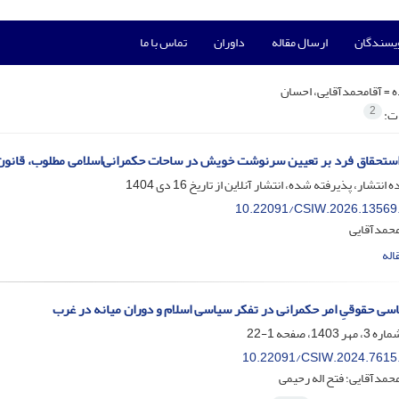
ویسندگان
ارسال مقاله
داوران
تماس با ما
ه =
آقامحمدآقایی، احسان
2
ات:
استحقاق فرد بر تعیین سرنوشت خویش در ساحات حکمرانی‌اسلامی مطلوب، قانون 
ه انتشار، پذیرفته شده، انتشار آنلاین از تاریخ
16 دی 1404
10.22091/CSIW.2026.13569
محمدآقایی
اله
ی حقوقیِ امر حکمرانی در تفکر سیاسی اسلام و دوران میانه در غرب
1-22
10.22091/CSIW.2024.7615
حمدآقایی؛ فتح اله رحیمی