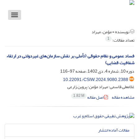
Toggle
vigation
نویسنده =
مؤمن، مهراد
1
تعداد مقالات:
فساد عمومی و نظام حقوقی (تأملی بر نقش سازمان‌های غیردولتی در ارتقاء
شفافیت قضایی)
دوره 10، شماره 4، دی 1402، صفحه
97-116
10.22091/CSIW.2024.9080.2388
غلامعلی قاسمی؛ مهراد مؤمن؛ پروین زارعی
1.82 M
مشاهده مقاله
اصل مقاله
مقالات آماده انتشار