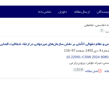
ویسندگان
ارسال مقاله
داوران
تماس با ما
ه =
قاسمی، غلامعلی
1
ات:
ی و نظام حقوقی (تأملی بر نقش سازمان‌های غیردولتی در ارتقاء شفافیت قضایی
97-116
10.22091/CSIW.2024.9080
سمی؛ مهراد مؤمن؛ پروین زارعی
1.82 M
اله
اصل مقاله