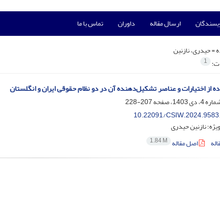
ویسندگان
ارسال مقاله
داوران
تماس با ما
ه =
حیدری، نازنین
1
ات:
ه از اختیارات و عناصر تشکیل‌دهنده آن در دو نظام حقوقی ایران و انگلستان
207-228
10.22091/CSIW.2024.9583
ژه؛ نازنین حیدری
1.84 M
اله
اصل مقاله