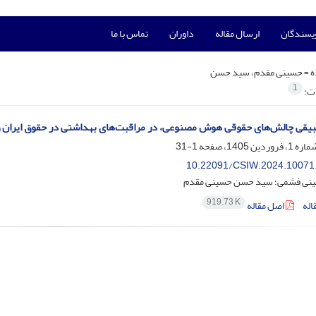
ویسندگان
ارسال مقاله
داوران
تماس با ما
ه =
حسینی مقدم، سید حسن
1
ات:
یقی چالش‌های حقوقی هوش مصنوعی، در مراقبت‌های بهداشتی در حقوق ایران و ا
1-31
10.22091/CSIW.2024.10071
امینی فشمی؛ سید حسن حسینی مقدم
919.73 K
اله
اصل مقاله