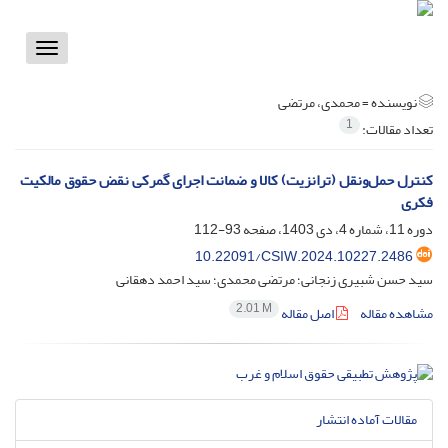
Toggle
vigation
نویسنده =
محمدی، مرتضی
1
تعداد مقالات:
کنترل حمل‌ونقل (ترانزیت) کالا و ضمانت اجرای گمرکی نقض حقوق مالکیت
فکری
دوره 11، شماره 4، دی 1403، صفحه
93-112
10.22091/CSIW.2024.10227.2486
سید حسن شبیری زنجانی؛ مرتضی محمدی؛ سید احمد دهقانی
2.01 M
مشاهده مقاله
اصل مقاله
مقالات آماده انتشار