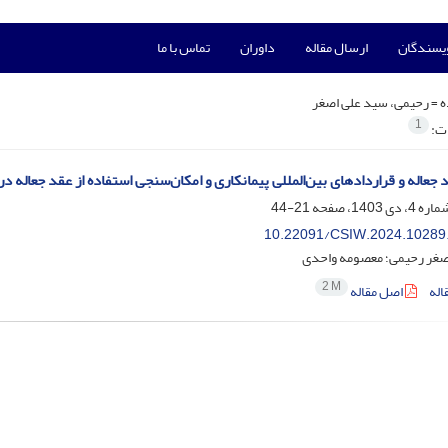
ویسندگان
ارسال مقاله
داوران
تماس با ما
ه =
رحیمی، سید علی اصغر
1
ات:
جعاله و قراردادهای بین‌المللی پیمانکاری و امکان‌سنجی استفاده از عقد جعاله در
21-44
10.22091/CSIW.2024.10289
صغر رحیمی؛ معصومه واحدی
2 M
اله
اصل مقاله