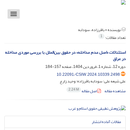
Toggle
vigation
نویسنده =
باقرزاده، سودابه
1
تعداد مقالات:
استثنائات «اصل عدم مداخله» در حقوق بین‌الملل با بررسی موردی مداخله
در عراق
دوره 12، شماره 1، فروردین 1404، صفحه
157-184
10.22091/CSIW.2024.10339.2498
علی شیعه علی؛ سودابه باقرزاده؛ وحید زارع
2.24 M
مشاهده مقاله
اصل مقاله
مقالات آماده انتشار