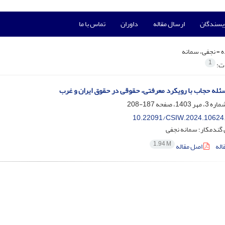
ویسندگان
ارسال مقاله
داوران
تماس با ما
ه =
نجفی، سمانه
1
ات:
له حجاب با رویکرد معرفتی، حقوقی در حقوق ایران و غرب
187-208
10.22091/CSIW.2024.10624
گندمکار؛ سمانه نجفی
1.94 M
اله
اصل مقاله