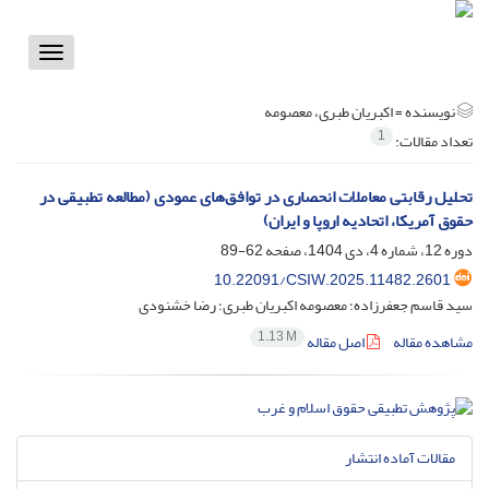
Toggle
vigation
نویسنده =
اکبریان طبری، معصومه
1
تعداد مقالات:
تحلیل رقابتی معاملات انحصاری در توافق‌های عمودی (مطالعه تطبیقی در
حقوق آمریکا، اتحادیه اروپا و ایران)
دوره 12، شماره 4، دی 1404، صفحه
62-89
10.22091/CSIW.2025.11482.2601
سید قاسم جعفرزاده؛ معصومه اکبریان طبری؛ رضا خشنودی
1.13 M
مشاهده مقاله
اصل مقاله
مقالات آماده انتشار