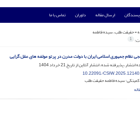
ویسندگان
ارسال مقاله
داوران
تماس با ما
ه =
حقیقت طلب، سیده فاطمه
1
ات:
 نظام جمهوری اسلامی ایران با دولت مدرن در پرتو مولفه های عقل گرایی
ه انتشار، پذیرفته شده، انتشار آنلاین از تاریخ
21 خرداد 1404
10.22091/CSIW.2025.12140
 کمیتکی؛ سیده فاطمه حقیقت طلب
اله