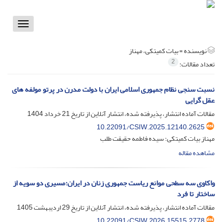
Toggle
vigation
نویسنده =
بیات کمیتکی، مهناز
2
تعداد مقالات:
نسبت سنجی نظام جمهوری اسلامی ایران با دولت مدرن در پرتو مولفه های
عقل گرایی
مقالات آماده انتشار، پذیرفته شده، انتشار آنلاین از تاریخ
21 خرداد 1404
10.22091/CSIW.2025.12140.2625
مهناز بیات کمیتکی؛ سیده فاطمه حقیقت طلب
مشاهده مقاله
واکاوی سه سطحی موانع ریاست جمهوری زنان در ایران:مسیری دو سویه از
ساختار تا فرد
مقالات آماده انتشار، پذیرفته شده، انتشار آنلاین از تاریخ
29 اردیبهشت 1405
10.22091/CSIW.2026.15515.2778