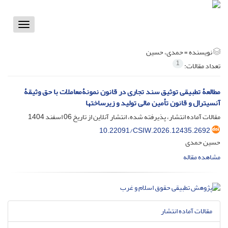
Toggle
vigation
نویسنده =
حمدی، حسین
1
تعداد مقالات:
مطالعۀ تطبیقی توثیق سند تجاری در قانون نمونۀمعاملات با حق وثیقۀ
آنسیترال و قانون تأمین مالی تولید و زیرساختها
مقالات آماده انتشار، پذیرفته شده، انتشار آنلاین از تاریخ
06 اسفند 1404
10.22091/CSIW.2026.12435.2692
حسین حمدی
مشاهده مقاله
مقالات آماده انتشار