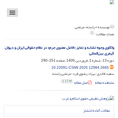
Toggle
vigation
نویسنده =
راسته، مرتضی
1
تعداد مقالات:
واکاوی وجوه تشابه و تمایز «فاعل معنوی جرم» در نظام حقوقی ایران و دیوان
کیفری بین‌المللی
دوره 13، شماره 1، فروردین 1405، صفحه
251-290
10.22091/CSIW.2025.12984.2665
سعید قائدی؛ بهزاد رضوی فرد؛ مرتضی راسته
1.17 M
مشاهده مقاله
اصل مقاله
مقالات آماده انتشار