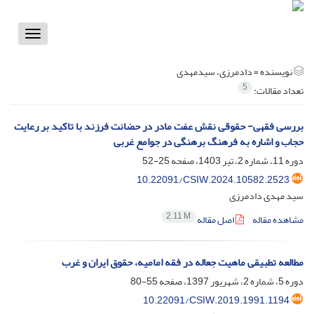
Toggle
vigation
نویسنده =
دادمرزی، سیدمهدی
5
تعداد مقالات:
بررسی فقهی- حقوقی نقش عفت مادر در حضانت فرزند با تاکید بر رعایت
حجاب و اشاره به فرهنگ برهنگی در جوامع غربی
دوره 11، شماره 2، تیر 1403، صفحه
25-52
10.22091/CSIW.2024.10582.2523
سید مهدی دادمرزی
2.11 M
مشاهده مقاله
اصل مقاله
مطالعه تطبیقی ماهیت جعاله در فقه امامیه، حقوق ایران و غرب
دوره 5، شماره 2، شهریور 1397، صفحه
55-80
10.22091/CSIW.2019.1991.1194