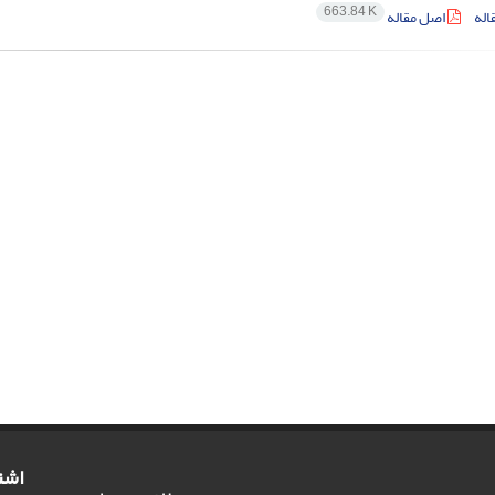
663.84 K
اله
اصل مقاله
اشت