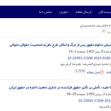
ویسندگان
ارسال مقاله
داوران
تماس با ما
ه =
الشریف، محمدمهدی
2
ات:
بیقی تداوم حقوق پس از مرگ و امکان طرح نظریه شخصیت حقوقی متوفی
1-24
10.22091/CSIW.2023.9180
؛ محمد مهدی الشریف؛ علیرضا آرش پور
1.76 M
اله
اصل مقاله
ا تعهد: تأملی بر تأثیر حقوق فرانسه در تحلیل ماهیت اجاره در حقوق ایران
29-58
10.22091/CSIW.201
 الشریف