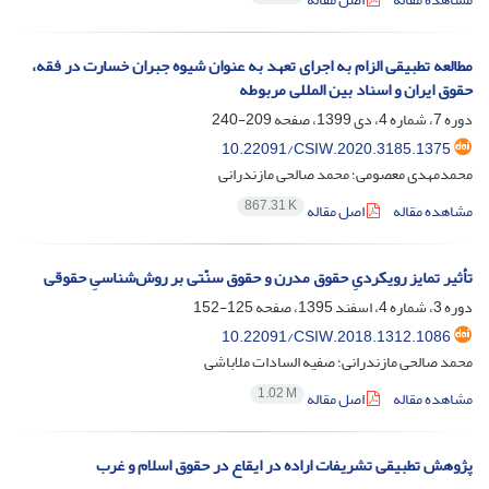
مطالعه تطبیقی الزام به اجرای تعهد به عنوان شیوه جبران خسارت در فقه،
حقوق ایران و اسناد بین المللی مربوطه
دوره 7، شماره 4، دی 1399، صفحه
209-240
10.22091/CSIW.2020.3185.1375
محمدمهدی معصومی؛ محمد صالحی مازندرانی
867.31 K
مشاهده مقاله
اصل مقاله
تأثیر تمایز رویکردیِ حقوق مدرن و حقوق سنّتی بر روش‌شناسیِ حقوقی
دوره 3، شماره 4، اسفند 1395، صفحه
125-152
10.22091/CSIW.2018.1312.1086
محمد صالحی مازندرانی؛ صفیه السادات ملاباشی
1.02 M
مشاهده مقاله
اصل مقاله
پژوهش تطبیقی تشریفات اراده در ایقاع در حقوق اسلام و غرب