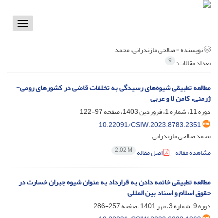
Toggle
vigation
نویسنده =
صالحی مازندرانی، محمد
9
تعداد مقالات:
مطالعه تطبیقی شیوه‌‌های رسیدگی به تخلفات قاضی در کشورهای رومی-
ژرمنی، کامن لا و عربی
دوره 11، شماره 1، فروردین 1403، صفحه
97-122
10.22091/CSIW.2023.8783.2351
محمد صالحی مازندرانی
2.02 M
مشاهده مقاله
اصل مقاله
مطالعه تطبیقی خاتمه دادن به قرارداد به عنوان شیوه جبران خسارت در
حقوق اسلام و اسناد بین المللی
دوره 9، شماره 3، مهر 1401، صفحه
257-286