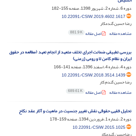
انگلیس
دوره 6، شماره 2، شهریور 1398، صفحه
155-182
10.22091/CSIW.2019.4602.1617
رضا حسین گندمکار
881.9 K
مشاهده مقاله
اصل مقاله
بررسی تطبیقی ضمانت اجرای تخلف متعهد از انجام تعهد (مطالعه در حقوق
ایران و نظام کامن لا و رومی ژرمنی)
دوره 4، شماره 4، اسفند 1396، صفحه
141-166
10.22091/CSIW.2018.3514.1439
رضا حسین گندم کار
689.61 K
مشاهده مقاله
اصل مقاله
تحلیل فقهی حقوقی نقش تغییر جنسیت در ماهیت و آثار عقد نکاح
دوره 2، شماره 1، فروردین 1394، صفحه
159-178
10.22091/CSIW.2015.1025
رضاحسین گندمکار