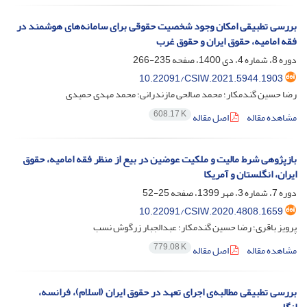
بررسی تطبیقی امکان وجود شخصیت حقوقی برای سامانه‌های هوشمند در
فقه امامیه، حقوق ایران و حقوق غرب
دوره 8، شماره 4، دی 1400، صفحه
235-266
10.22091/CSIW.2021.5944.1903
رضا حسین گندمکار؛ محمد صالحی مازندرانی؛ محمد مهدی حمیدی
608.17 K
مشاهده مقاله
اصل مقاله
بازپژوهی شرط مالیت و ملکیت عوضین در بیع از منظر فقه امامیه، حقوق
ایران، انگلستان و آمریکا
دوره 7، شماره 3، مهر 1399، صفحه
25-52
10.22091/CSIW.2020.4808.1659
پرویز باقری؛ رضا حسین گندمکار؛ عبدالجبار زرگوش نسب
779.08 K
مشاهده مقاله
اصل مقاله
بررسی تطبیقی مطالبه‌ی اجرای تعهد در حقوق ایران (اسلام)، فرانسه،