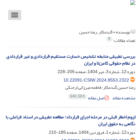
Toggle
vigation
نویسنده =
گندمکار، رضا حسین
9
تعداد مقالات:
بررسی تطبیقی ضابطه تشخیص خسارت مستقیم قراردادی و غیر قراردادی
در نظام حقوقی کامن‌لا و ایران
دوره 12، شماره 3، مهر 1404، صفحه
205-228
10.22091/CSIW.2024.8553.2322
رضا حسین گندمکار؛ فاطمه میرزائی ارجنکی
946.38 K
مشاهده مقاله
اصل مقاله
لزوم اخطار قبلی در مرحله اجرای قرارداد؛ مطالعه تطبیقی در اسناد فراملی با
نگاهی به حقوق ایران
دوره 12، شماره 1، فروردین 1404، صفحه
185-210