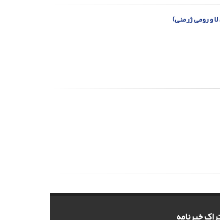
لا و رومی ژرمنی)
راک خبرنامه