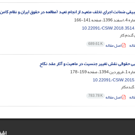
یقی ضمانت اجرای تخلف متعهد از انجام تعهد (مطالعه در حقوق ایران و نظام کامن 
141-166
10.22091/CSIW.2018.3514
گندم کار
689.61 K
اله
اصل مقاله
ی حقوقی نقش تغییر جنسیت در ماهیت و آثار عقد نکاح
159-178
10.22091/CSIW.2015
گندمکار
783.78 K
اله
اصل مقاله
اشت