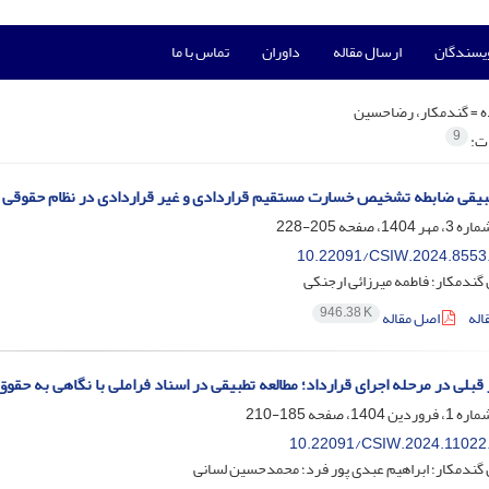
ویسندگان
ارسال مقاله
داوران
تماس با ما
ه =
گندمکار، رضاحسین
9
ات:
یقی ضابطه تشخیص خسارت مستقیم قراردادی و غیر قراردادی در نظام حقوقی کام
205-228
10.22091/CSIW.2024.8553
ندمکار؛ فاطمه میرزائی ارجنکی
946.38 K
اله
اصل مقاله
 قبلی در مرحله اجرای قرارداد؛ مطالعه تطبیقی در اسناد فراملی با نگاهی به حقوق
185-210
10.22091/CSIW.2024.11022
گندمکار؛ ابراهیم عبدی پور فرد؛ محمدحسین لسانی