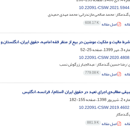
10.22091/CSIW.2021.5944
گندمکار؛ محمد صالحی مازندرانی؛ محمد مهدی حمیدی
608.17 K
اله
اصل مقاله
شرط مالیت و ملکیت عوضین در بیع از منظر فقه امامیه، حقوق ایران، انگلستان و 
25-52
10.22091/CSIW.2020.4808
ی؛ رضا حسین گندمکار؛ عبدالجبار زرگوش نسب
779.08 K
اله
اصل مقاله
یقی مطالبه‌ی اجرای تعهد در حقوق ایران (اسلام)، فرانسه، انگلیس
155-182
10.22091/CSIW.2019.4602
گندمکار
881.9 K
اله
اصل مقاله