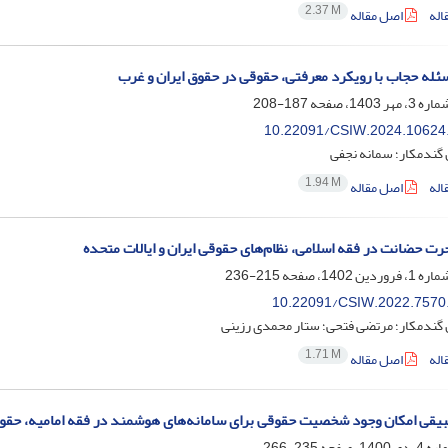
2.37 M
اله
اصل مقاله
له حجاب با رویکرد معرفتی، حقوقی در حقوق ایران و غرب
187-208
10.22091/CSIW.2024.10624
گندمکار؛ سمانه نجفی
1.94 M
اله
اصل مقاله
رت حضانت در فقه اسلامی، نظام‌‌های حقوقی ایران و ایالات متحده
215-236
10.22091/CSIW.2022.7570
گندمکار؛ مرتضی فتحی؛ ستار محمدی رزینی
1.71 M
اله
اصل مقاله
یقی امکان وجود شخصیت حقوقی برای سامانه‌های هوشمند در فقه امامیه، حقوق
235-266