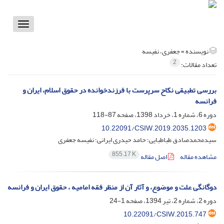
Toggle
vigation
نویسنده =
جعفری، نفیسه
2
تعداد مقالات:
بررسی تطبیقی نکاح سرپرست با فرزندخوانده در حقوق اسلام، ایران و
فرانسه
دوره 6، شماره 1، خرداد 1398، صفحه
87-118
10.22091/CSIW.2019.2035.1203
سیدمحمدصادق طباطبایی؛ حامد حیدری ایرانی؛ نفیسه جعفری
855.17 K
مشاهده مقاله
اصل مقاله
دوگانگی علت و موضوع، و آثار آن از منظر فقه امامیه ، حقوق ایران و فرانسه
دوره 2، شماره 2، تیر 1394، صفحه
1-24
10.22091/CSIW.2015.747