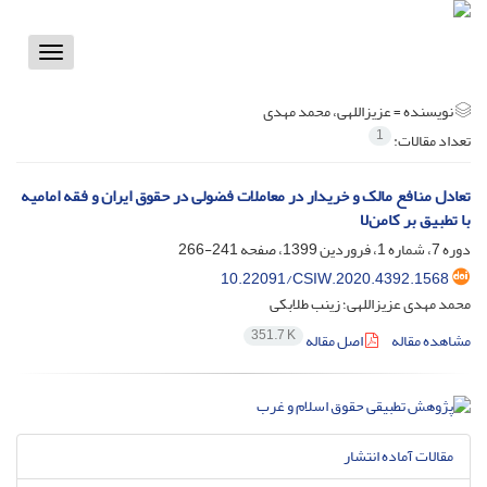
Toggle
vigation
نویسنده =
عزیزاللهی، محمد مهدی
1
تعداد مقالات:
تعادل منافع مالک و خریدار در معاملات فضولی در حقوق ایران و فقه امامیه
با تطبیق بر کامن‌لا
دوره 7، شماره 1، فروردین 1399، صفحه
241-266
10.22091/CSIW.2020.4392.1568
محمد مهدی عزیزاللهی؛ زینب طلابکی
351.7 K
مشاهده مقاله
اصل مقاله
مقالات آماده انتشار