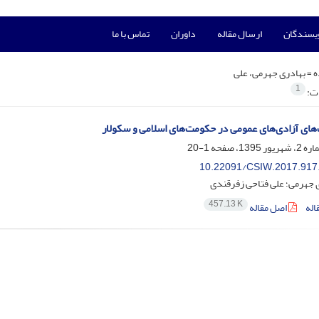
ویسندگان
ارسال مقاله
داوران
تماس با ما
ه =
بهادری جهرمی، علی
1
ات:
ای آزادی‌های عمومی در حکومت‌های اسلامی و سکولار
1-20
10.22091/CSIW.2017.917
 جهرمی؛ علی فتاحی زفرقندی
457.13 K
اله
اصل مقاله