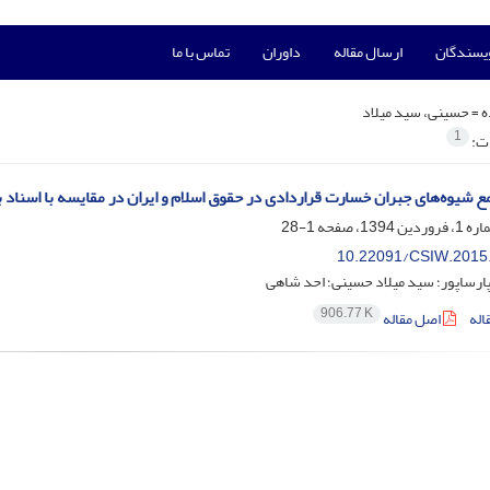
ویسندگان
ارسال مقاله
داوران
تماس با ما
ه =
حسینی، سید میلاد
1
ات:
ع شیوه‌های جبران خسارت قراردادی در حقوق اسلام و ایران در مقایسه با اسناد بی
1-28
10.22091/CSIW.2015
ارساپور؛ سید میلاد حسینی؛ احد شاهی
906.77 K
اله
اصل مقاله