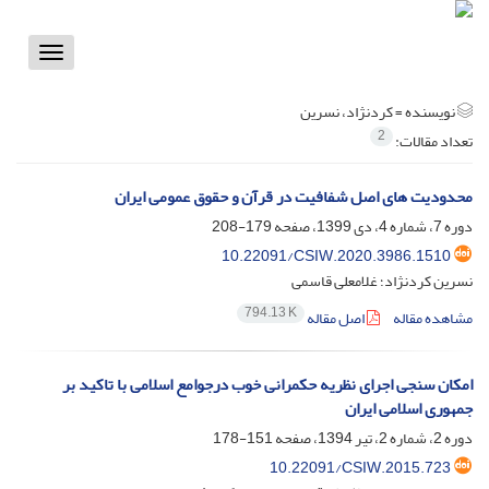
Toggle
vigation
نویسنده =
کردنژاد، نسرین
2
تعداد مقالات:
محدودیت های اصل شفافیت در قرآن و حقوق عمومی ایران
دوره 7، شماره 4، دی 1399، صفحه
179-208
10.22091/CSIW.2020.3986.1510
نسرین کردنژاد؛ غلامعلی قاسمی
794.13 K
مشاهده مقاله
اصل مقاله
امکان سنجی اجرای نظریه حکمرانی خوب درجوامع اسلامی با تاکید بر
جمهوری اسلامی ایران
دوره 2، شماره 2، تیر 1394، صفحه
151-178
10.22091/CSIW.2015.723