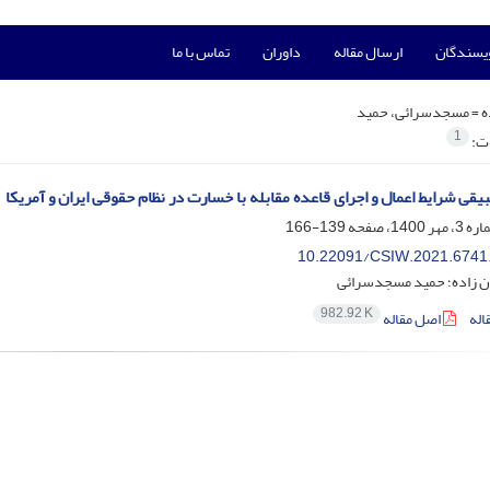
ویسندگان
ارسال مقاله
داوران
تماس با ما
ه =
مسجدسرائی، حمید
1
ات:
یقی شرایط اعمال و اجرای قاعده مقابله با خسارت در نظام حقوقی ایران و آمریکا
139-166
10.22091/CSIW.2021.6741
ن زاده؛ حمید مسجدسرائی
982.92 K
اله
اصل مقاله