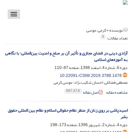
Toggle
vigation
نویسنده =
کرمی، موسی
4
تعداد مقالات:
آزادی دینی در فضای مجازی و تأثیر آن بر صلح و امنیت بین‌المللی: با نگاهی
به آموزه‌های اسلامی
دوره 6، شماره 4، اسفند 1398، صفحه
87-110
10.22091/CSIW.2019.3788.1478
مصطفی فضائلی؛ احسان شکیب نژاد؛ موسی کرمی
997.47 K
مشاهده مقاله
اصل مقاله
اسیدپاشی بر روی زنان از منظر نظام حقوقی اسلام و نظام بین المللی حقوق
بشر
دوره 4، شماره 2، شهریور 1396، صفحه
173-198