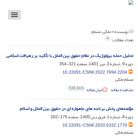
Toggle
vigation
نویسنده =
ملکی، مسلم
4
تعداد مقالات:
تحلیل حمله بیولوژیک در نظام حقوق بین الملل با تأکید بر رهیافت اسلامی
دوره 9، شماره 3، مهر 1401، صفحه
321-354
10.22091/CSIW.2022.7694.2204
مسلم ملکی
538.34 K
مشاهده مقاله
اصل مقاله
مؤلفه‌های پخش برنامه های ماهواره ای در حقوق بین الملل و اسلام
دوره 8، شماره 1، فروردین 1400، صفحه
175-202
10.22091/CSIW.2020.5332.1770
مسلم ملکی