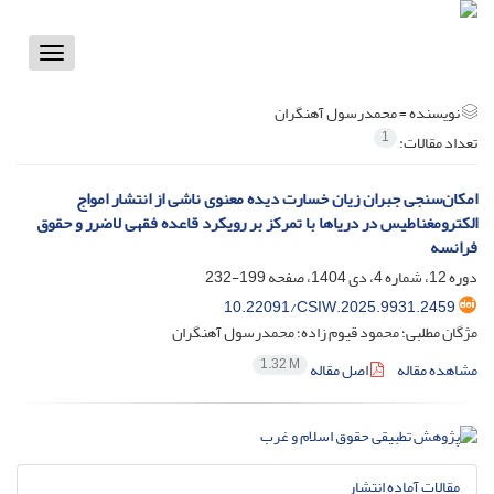
Toggle
vigation
نویسنده =
محمدرسول آهنگران
1
تعداد مقالات:
امکان‌سنجی جبران زیان خسارت‌ دیده معنوی ناشی از انتشار امواج
الکترومغناطیس در دریاها با تمرکز بر رویکرد قاعده فقهی لاضرر و حقوق
فرانسه
دوره 12، شماره 4، دی 1404، صفحه
199-232
10.22091/CSIW.2025.9931.2459
مژگان مطلبی؛ محمود قیوم زاده؛ محمدرسول آهنگران
1.32 M
مشاهده مقاله
اصل مقاله
مقالات آماده انتشار