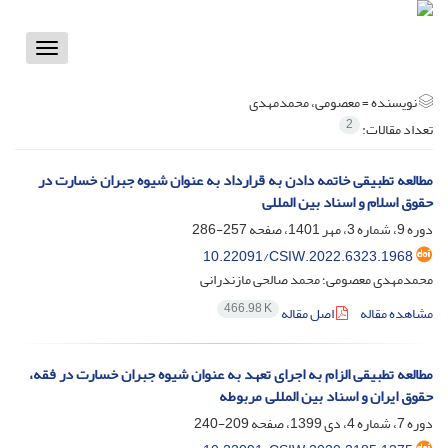
Toggle
vigation
نویسنده =
معصومی، محمدمهدی
2
تعداد مقالات:
مطالعه تطبیقی خاتمه دادن به قرارداد به عنوان شیوه جبران خسارت در
حقوق اسلام و اسناد بین المللی
دوره 9، شماره 3، مهر 1401، صفحه
257-286
10.22091/CSIW.2022.6323.1968
محمدمهدی معصومی؛ محمد صالحی مازندرانی
466.98 K
مشاهده مقاله
اصل مقاله
مطالعه تطبیقی الزام به اجرای تعهد به عنوان شیوه جبران خسارت در فقه،
حقوق ایران و اسناد بین المللی مربوطه
دوره 7، شماره 4، دی 1399، صفحه
209-240