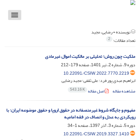
Toggle
vigation
نویسنده =
رضایی، مجید
2
تعداد مقالات:
ملکیت چون روش؛ تحلیلی بر مالکیت اموال غیرمادی
دوره 9، شماره 2، تیر 1401، صفحه
179-212
10.22091/CSIW.2022.7770.2219
ابراهیم عبدی پور فرد؛ علی ثقفی؛ مجید رضایی
543.16 K
مشاهده مقاله
اصل مقاله
مفهوم و جایگاه شروط غیرمنصفانه در حقوق اروپا و حقوق موضوعه ایران: با
رویکردی به عدل و انصاف در فقه امامیه
دوره 5، شماره 3، آذر 1397، صفحه
1-34
10.22091/CSIW.2019.3327.1410