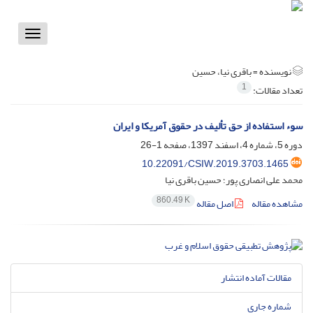
Toggle
vigation
نویسنده =
باقری نیا، حسین
1
تعداد مقالات:
سوء استفاده از حق تألیف در حقوق آمریکا و ایران
دوره 5، شماره 4، اسفند 1397، صفحه
1-26
10.22091/CSIW.2019.3703.1465
محمد علی انصاری پور؛ حسین باقری نیا
860.49 K
مشاهده مقاله
اصل مقاله
مقالات آماده انتشار
شماره جاری