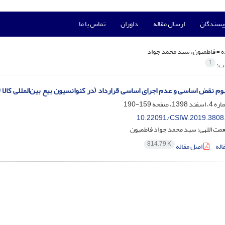
ویسندگان
ارسال مقاله
داوران
تماس با ما
ه =
فاطمیون، سید محمد جواد
1
ات:
 اساسی و عدم اجرای اساسی قرارداد (در کنوانسیون بیع بین‌المللی کالا 1980، سایر اسناد بین المللی و مقایسه با حقوق ایران)
159-190
10.22091/CSIW.2019.3808
مت اللهی؛ سید محمد جواد فاطمیون
814.79 K
اله
اصل مقاله