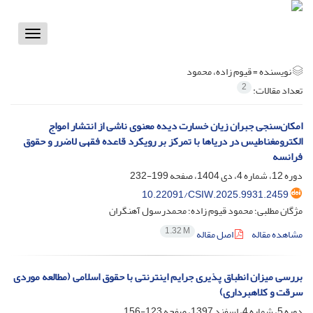
Toggle
vigation
نویسنده =
قیوم زاده، محمود
2
تعداد مقالات:
امکان‌سنجی جبران زیان خسارت‌ دیده معنوی ناشی از انتشار امواج
الکترومغناطیس در دریاها با تمرکز بر رویکرد قاعده فقهی لاضرر و حقوق
فرانسه
دوره 12، شماره 4، دی 1404، صفحه
199-232
10.22091/CSIW.2025.9931.2459
مژگان مطلبی؛ محمود قیوم زاده؛ محمدرسول آهنگران
1.32 M
مشاهده مقاله
اصل مقاله
بررسی میزان انطباق پذیری جرایم اینترنتی با حقوق اسلامی (مطالعه موردی
سرقت و کلاهبرداری)
دوره 5، شماره 4، اسفند 1397، صفحه
123-156