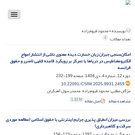
Toggle
vigation
نویسنده =
محمود قیوم زاده
2
تعداد مقالات:
امکان‌سنجی جبران زیان خسارت‌ دیده معنوی ناشی از انتشار امواج
الکترومغناطیس در دریاها با تمرکز بر رویکرد قاعده فقهی لاضرر و حقوق
فرانسه
دوره 12، شماره 4، دی 1404، صفحه
199-232
10.22091/CSIW.2025.9931.2459
مژگان مطلبی؛ محمود قیوم زاده؛ محمدرسول آهنگران
1.32 M
مشاهده مقاله
اصل مقاله
بررسی میزان انطباق پذیری جرایم اینترنتی با حقوق اسلامی (مطالعه موردی
سرقت و کلاهبرداری)
دوره 5، شماره 4، اسفند 1397، صفحه
123-156