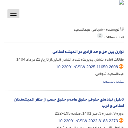
Toggle
vigation
نویسنده =
شجاعی، عبدالسعید
2
تعداد مقالات:
توازن بین حق و حد آزادی در اندیشه اسلامی
مقالات آماده انتشار، پذیرفته شده، انتشار آنلاین از تاریخ
21 مرداد 1404
10.22091/CSIW.2025.11650.2608
عبدالسعید شجاعی
مشاهده مقاله
تحلیل نهادهای حقوقی حقوق عامه و حقوق جمعی از منظر اندیشمندان
اسلامی و غرب
دوره 9، شماره 3، مهر 1401، صفحه
195-222
10.22091/CSIW.2022.8183.2273
غلامعلی قاسمی؛ داود محبی؛ عبدالسعید شجاعی