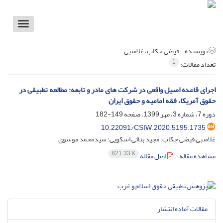
Toggle
vigation
نویسنده =
فیضی چکاب، غلامنبی
1
تعداد مقالات:
اجرای قاعده اصیل واقعی در شرکت های مادر و تابعه: مطالعه تطبیقی در
حقوق آمریکا، فقه امامیه و حقوق ایران
دوره 7، شماره 3، مهر 1399، صفحه
149-182
10.22091/CSIW.2020.5195.1735
غلامنبی فیضی چکاب؛ مجید بنائی اسکویی؛ سیدمحمد موسوی
821.33 K
مشاهده مقاله
اصل مقاله
مقالات آماده انتشار