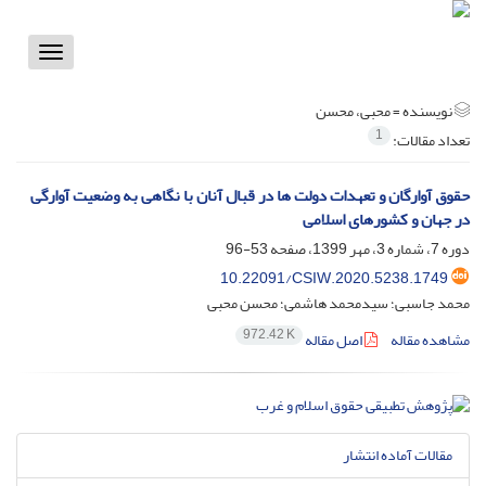
Toggle
vigation
نویسنده =
محبی، محسن
1
تعداد مقالات:
حقوق آوارگان و تعهدات دولت ها در قبال آنان با نگاهی به وضعیت آوارگی
در جهان و کشورهای اسلامی
دوره 7، شماره 3، مهر 1399، صفحه
53-96
10.22091/CSIW.2020.5238.1749
محمد جاسبی؛ سیدمحمد هاشمی؛ محسن محبی
972.42 K
مشاهده مقاله
اصل مقاله
مقالات آماده انتشار