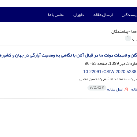
ویسندگان
ارسال مقاله
داوران
تماس با ما
‌ها =
پناهندگان
1
ات:
گان و تعهدات دولت ها در قبال آنان با نگاهی به وضعیت آوارگی در جهان و کشوره
53-96
10.22091/CSIW.2020.5238
بی؛ سیدمحمد هاشمی؛ محسن محبی
972.42 K
اله
اصل مقاله