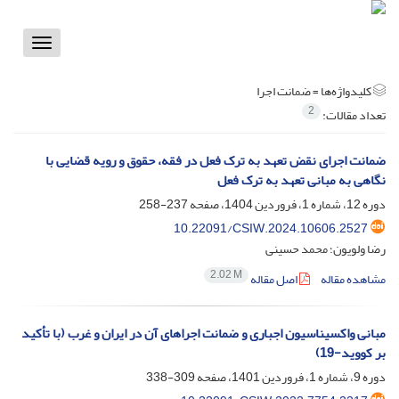
Toggle
vigation
کلیدواژه‌ها =
ضمانت اجرا
2
تعداد مقالات:
ضمانت اجرای نقض تعهد به ترک فعل در فقه، حقوق و رویه قضایی با
نگاهی به مبانی تعهد به ترک فعل
دوره 12، شماره 1، فروردین 1404، صفحه
237-258
10.22091/CSIW.2024.10606.2527
رضا ولویون؛ محمد حسینی
2.02 M
مشاهده مقاله
اصل مقاله
مبانی واکسیناسیون اجباری و ضمانت اجراهای آن در ایران و غرب (با تأکید
بر کووید-19)
دوره 9، شماره 1، فروردین 1401، صفحه
309-338