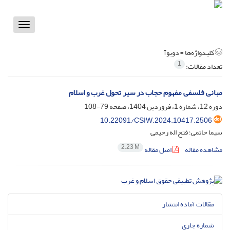
Toggle
vigation
کلیدواژه‌ها =
دوبوآ
1
تعداد مقالات:
مبانی فلسفی مفهوم حجاب در سیر تحول غرب و اسلام
دوره 12، شماره 1، فروردین 1404، صفحه
79-108
10.22091/CSIW.2024.10417.2506
سیما حاتمی؛ فتح اله رحیمی
2.23 M
مشاهده مقاله
اصل مقاله
مقالات آماده انتشار
شماره جاری