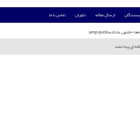
ویسندگان
ارسال مقاله
داوران
تماس با ما
‌ها =
قانون عادلانه&amp;quot
له ای پیدا نشد.