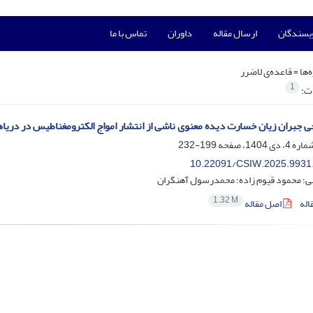
ویسندگان
ارسال مقاله
داوران
تماس با ما
‌ها =
قاعده‌ی لاضرر
1
ات:
ی جبران زیان خسارت‌ دیده معنوی ناشی از انتشار امواج الکترومغناطیس در دریاه
199-232
10.22091/CSIW.2025.9931
بی؛ محمود قیوم زاده؛ محمدرسول آهنگران
1.32 M
اله
اصل مقاله